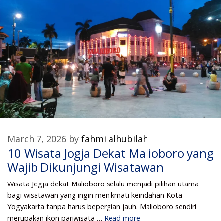
March 7, 2026
by
fahmi alhubilah
10 Wisata Jogja Dekat Malioboro yang
Wajib Dikunjungi Wisatawan
Wisata Jogja dekat Malioboro selalu menjadi pilihan utama
bagi wisatawan yang ingin menikmati keindahan Kota
Yogyakarta tanpa harus bepergian jauh. Malioboro sendiri
merupakan ikon pariwisata …
Read more