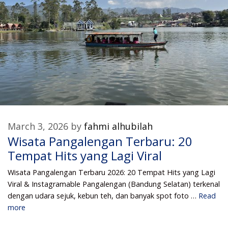
March 3, 2026
by
fahmi alhubilah
Wisata Pangalengan Terbaru: 20
Tempat Hits yang Lagi Viral
Wisata Pangalengan Terbaru 2026: 20 Tempat Hits yang Lagi
Viral & Instagramable Pangalengan (Bandung Selatan) terkenal
dengan udara sejuk, kebun teh, dan banyak spot foto …
Read
more